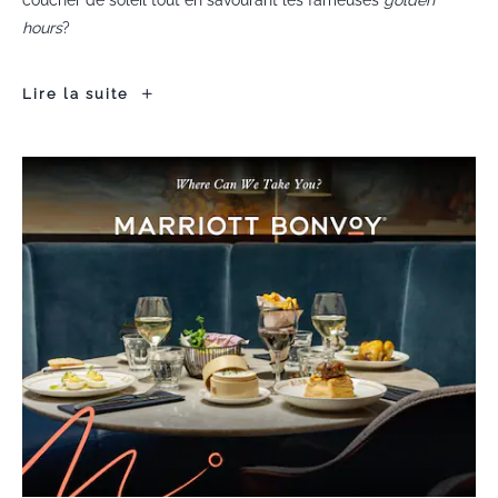
hours
?
Golden
Lire la suite
Hours